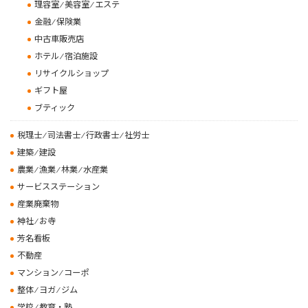
理容室 ⁄ 美容室 ⁄ エステ
金融 ⁄ 保険業
中古車販売店
ホテル ⁄ 宿泊施設
リサイクルショップ
ギフト屋
ブティック
税理士 ⁄ 司法書士 ⁄ 行政書士 ⁄ 社労士
建築 ⁄ 建設
農業 ⁄ 漁業 ⁄ 林業 ⁄ 水産業
サービスステーション
産業廃棄物
神社 ⁄ お寺
芳名看板
不動産
マンション ⁄ コーポ
整体 ⁄ ヨガ ⁄ ジム
学校 ⁄ 教育・塾