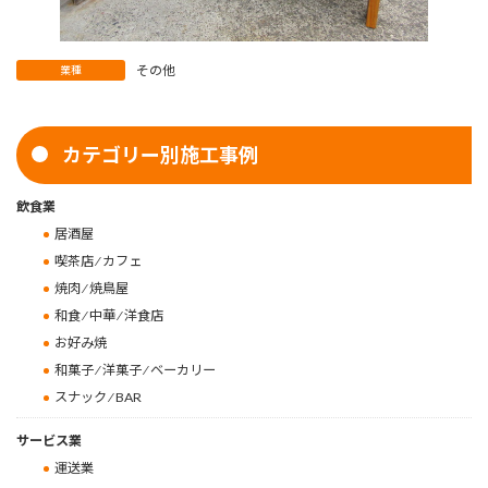
その他
業種
カテゴリー別施工事例
飲食業
居酒屋
喫茶店 ⁄ カフェ
焼肉 ⁄ 焼鳥屋
和食 ⁄ 中華 ⁄ 洋食店
お好み焼
和菓子 ⁄ 洋菓子 ⁄ ベーカリー
スナック ⁄ BAR
サービス業
運送業