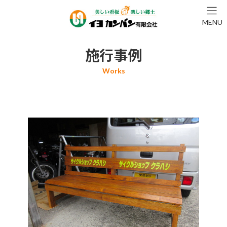
コ
ナ
ン
ビ
MENU
テ
ゲ
ン
ー
ツ
シ
施行事例
へ
ョ
ス
ン
キ
に
ッ
移
プ
動