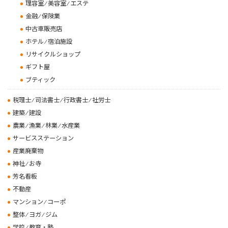
理容室 ⁄ 美容室 ⁄ エステ
金融 ⁄ 保険業
中古車販売店
ホテル ⁄ 宿泊施設
リサイクルショップ
ギフト屋
ブティック
税理士 ⁄ 司法書士 ⁄ 行政書士 ⁄ 社労士
建築 ⁄ 建設
農業 ⁄ 漁業 ⁄ 林業 ⁄ 水産業
サービスステーション
産業廃棄物
神社 ⁄ お寺
芳名看板
不動産
マンション ⁄ コーポ
整体 ⁄ ヨガ ⁄ ジム
学校 ⁄ 教育・塾