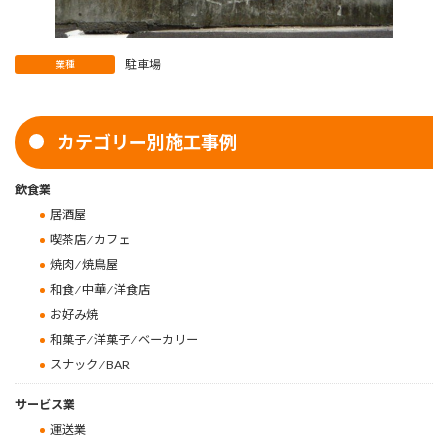
駐車場
業種
カテゴリー別施工事例
飲食業
居酒屋
喫茶店 ⁄ カフェ
焼肉 ⁄ 焼鳥屋
和食 ⁄ 中華 ⁄ 洋食店
お好み焼
和菓子 ⁄ 洋菓子 ⁄ ベーカリー
スナック ⁄ BAR
サービス業
運送業