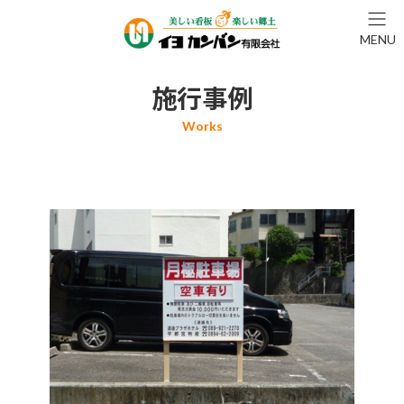
コ
ナ
ン
ビ
MENU
テ
ゲ
ン
ー
ツ
シ
施行事例
へ
ョ
ス
ン
キ
に
ッ
移
プ
動