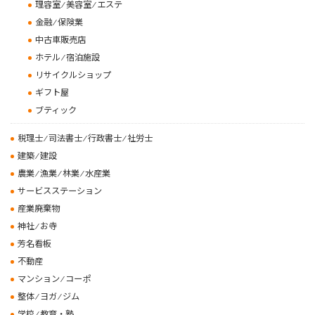
理容室 ⁄ 美容室 ⁄ エステ
金融 ⁄ 保険業
中古車販売店
ホテル ⁄ 宿泊施設
リサイクルショップ
ギフト屋
ブティック
税理士 ⁄ 司法書士 ⁄ 行政書士 ⁄ 社労士
建築 ⁄ 建設
農業 ⁄ 漁業 ⁄ 林業 ⁄ 水産業
サービスステーション
産業廃棄物
神社 ⁄ お寺
芳名看板
不動産
マンション ⁄ コーポ
整体 ⁄ ヨガ ⁄ ジム
学校 ⁄ 教育・塾