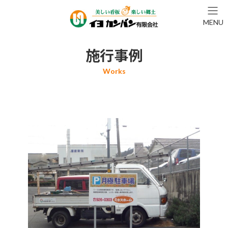
コ
ナ
ン
ビ
MENU
テ
ゲ
ン
ー
ツ
シ
施行事例
へ
ョ
ス
ン
キ
に
ッ
移
プ
動