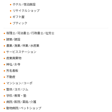
ホテル ⁄ 宿泊施設
リサイクルショップ
ギフト屋
ブティック
税理士 ⁄ 司法書士 ⁄ 行政書士 ⁄ 社労士
建築 ⁄ 建設
農業 ⁄ 漁業 ⁄ 林業 ⁄ 水産業
サービスステーション
産業廃棄物
神社 ⁄ お寺
芳名看板
不動産
マンション ⁄ コーポ
整体 ⁄ ヨガ ⁄ ジム
学校 ⁄ 教育・塾
病院 ⁄ 医院 ⁄ 薬局 ⁄ 介護
動物病院 ⁄ ペットショップ