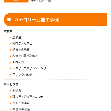
学校 ⁄ 教育・塾
業種
カテゴリー別施工事例
飲食業
居酒屋
喫茶店 ⁄ カフェ
焼肉 ⁄ 焼鳥屋
和食 ⁄ 中華 ⁄ 洋食店
お好み焼
和菓子 ⁄ 洋菓子 ⁄ ベーカリー
スナック ⁄ BAR
サービス業
運送業
理容室 ⁄ 美容室 ⁄ エステ
金融 ⁄ 保険業
中古車販売店