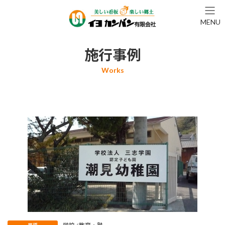
コ
ナ
ン
ビ
MENU
テ
ゲ
ン
ー
ツ
シ
施行事例
へ
ョ
ス
ン
キ
に
ッ
移
プ
動