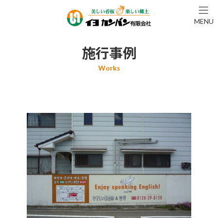
コ
ナ
ン
ビ
MENU
テ
ゲ
ン
ー
ツ
シ
施行事例
へ
ョ
ス
ン
キ
に
ッ
移
プ
動