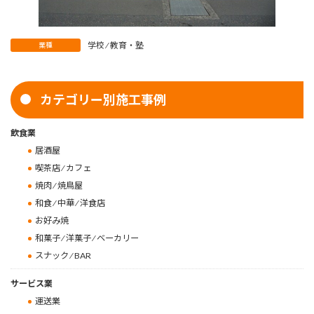
学校 ⁄ 教育・塾
業種
カテゴリー別施工事例
飲食業
居酒屋
喫茶店 ⁄ カフェ
焼肉 ⁄ 焼鳥屋
和食 ⁄ 中華 ⁄ 洋食店
お好み焼
和菓子 ⁄ 洋菓子 ⁄ ベーカリー
スナック ⁄ BAR
サービス業
運送業