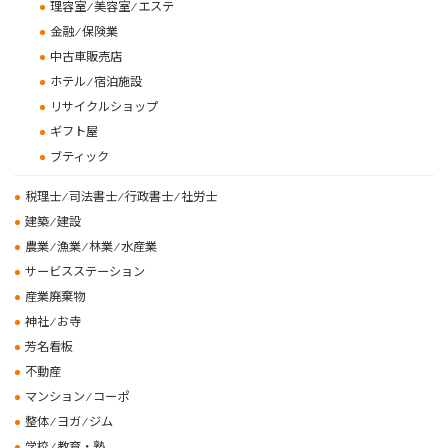
理容室 ⁄ 美容室 ⁄ エステ
金融 ⁄ 保険業
中古車販売店
ホテル ⁄ 宿泊施設
リサイクルショップ
ギフト屋
ブティック
税理士 ⁄ 司法書士 ⁄ 行政書士 ⁄ 社労士
建築 ⁄ 建設
農業 ⁄ 漁業 ⁄ 林業 ⁄ 水産業
サービスステーション
産業廃棄物
神社 ⁄ お寺
芳名看板
不動産
マンション ⁄ コーポ
整体 ⁄ ヨガ ⁄ ジム
学校 ⁄ 教育・塾