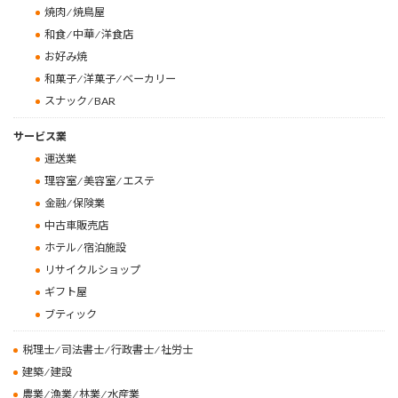
焼肉 ⁄ 焼鳥屋
和食 ⁄ 中華 ⁄ 洋食店
お好み焼
和菓子 ⁄ 洋菓子 ⁄ ベーカリー
スナック ⁄ BAR
サービス業
運送業
理容室 ⁄ 美容室 ⁄ エステ
金融 ⁄ 保険業
中古車販売店
ホテル ⁄ 宿泊施設
リサイクルショップ
ギフト屋
ブティック
税理士 ⁄ 司法書士 ⁄ 行政書士 ⁄ 社労士
建築 ⁄ 建設
農業 ⁄ 漁業 ⁄ 林業 ⁄ 水産業