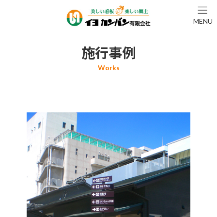
コ
ナ
ン
ビ
MENU
テ
ゲ
ン
ー
ツ
シ
施行事例
へ
ョ
ス
ン
キ
に
ッ
移
プ
動