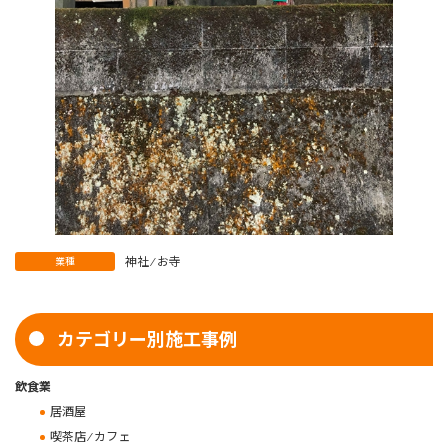
神社 ⁄ お寺
業種
カテゴリー別施工事例
飲食業
居酒屋
喫茶店 ⁄ カフェ