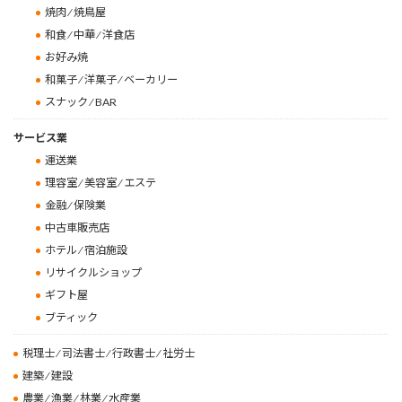
焼肉 ⁄ 焼鳥屋
和食 ⁄ 中華 ⁄ 洋食店
お好み焼
和菓子 ⁄ 洋菓子 ⁄ ベーカリー
スナック ⁄ BAR
サービス業
運送業
理容室 ⁄ 美容室 ⁄ エステ
金融 ⁄ 保険業
中古車販売店
ホテル ⁄ 宿泊施設
リサイクルショップ
ギフト屋
ブティック
税理士 ⁄ 司法書士 ⁄ 行政書士 ⁄ 社労士
建築 ⁄ 建設
農業 ⁄ 漁業 ⁄ 林業 ⁄ 水産業