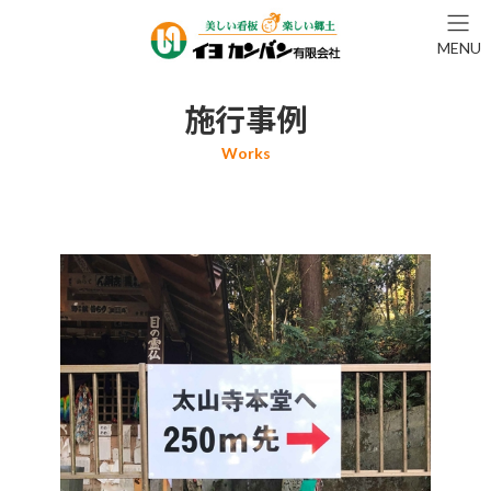
コ
ナ
ン
ビ
MENU
テ
ゲ
ン
ー
ツ
シ
施行事例
へ
ョ
ス
ン
キ
に
ッ
移
プ
動